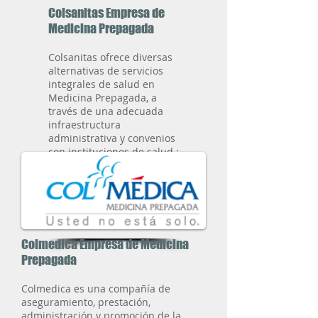
Colsanitas Empresa de
Medicina Prepagada
Colsanitas ofrece diversas
alternativas de servicios
integrales de salud en
Medicina Prepagada, a
través de una adecuada
infraestructura
administrativa y convenios
con instituciones de salud ;
Momprenatal - Fetal
Center
esta afiliada a
Colsanitas.
Solicite un Cita
Colmedica Empresa de Medicina
Prepagada
Colmedica es una compañía de
aseguramiento, prestación,
administración y promoción de la